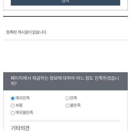
검색
등록된 게시글이 없습니다.
콘
페이지에서 제공하는 정보에 대하여 어느 정도 만족하셨습니
텐
까?
츠
만
만
매우만족
만족
족
족
도
보통
불만족
도
조
조
매우불만족
사
사
기타의견