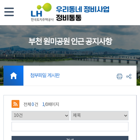
부천 원미공원 인근 공지사항
첨부파일 게시판
전체
0
건
1
/0페이지