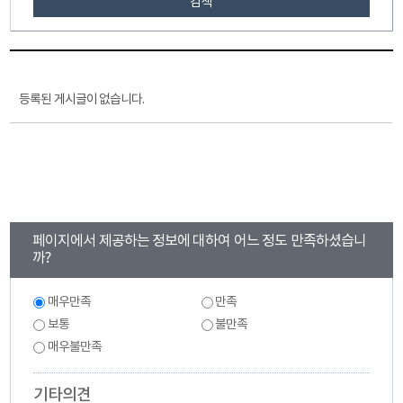
검색
등록된 게시글이 없습니다.
콘
페이지에서 제공하는 정보에 대하여 어느 정도 만족하셨습니
텐
까?
츠
만
만
매우만족
만족
족
족
도
보통
불만족
도
조
조
매우불만족
사
사
기타의견