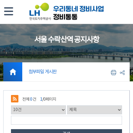
서울 수락산역 공지사항
첨부파일 게시판
전체
0
건
1
/0페이지