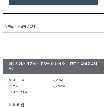
검색
등록된 게시글이 없습니다.
콘
페이지에서 제공하는 정보에 대하여 어느 정도 만족하셨습니
텐
까?
츠
만
만
매우만족
만족
족
족
도
보통
불만족
도
조
조
매우불만족
사
사
기타의견