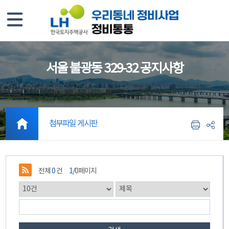
서울 불광동 329-32 공지사항
첨부파일 게시판
전체
0
건
1
/0페이지