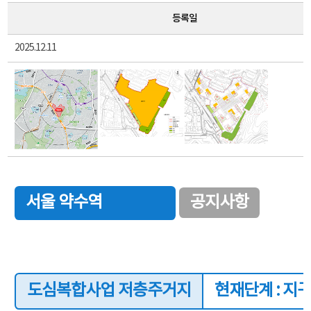
등록일
2025.12.11
서울 약수역
공지사항
도심복합사업 저층주거지
현재단계 : 지