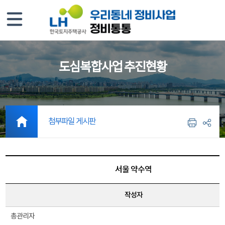
도심복합사업 추진현황
첨부파일 게시판
서울 약수역
작성자
총관리자