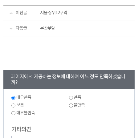
이전글
서울 장위12구역
다음글
부산부암
콘
페이지에서 제공하는 정보에 대하여 어느 정도 만족하셨습니
텐
까?
츠
만
만
매우만족
만족
족
족
도
보통
불만족
도
조
조
매우불만족
사
사
기타의견