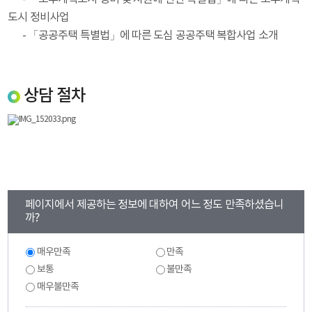
도시 정비사업
-
「공공주택 특별법」에 따른
도심 공공주택 복합사업
소개
상담 절차
콘
페이지에서 제공하는 정보에 대하여 어느 정도 만족하셨습니
텐
까?
츠
만
만
매우만족
만족
족
족
도
보통
불만족
도
조
조
매우불만족
사
사